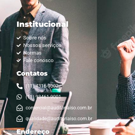
Institucional
Sobre nós
Nossos serviços
Normas
Fale conosco
Contatos
(11) 4316-9002
(11) 93461-9001
comercial@auditoriaiso.com.br
qualidade@auditoriaiso.com.br
Endereço