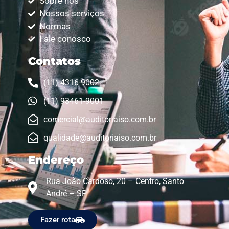
Sobre nós
Nossos serviços
Normas
Fale conosco
Contatos
(11) 4316-9002
(11) 93461-9001
comercial@auditoriaiso.com.br
qualidade@auditoriaiso.com.br
Endereço
Rua João Cardoso, 20 – Centro, Santo
André – SP
Fazer rota